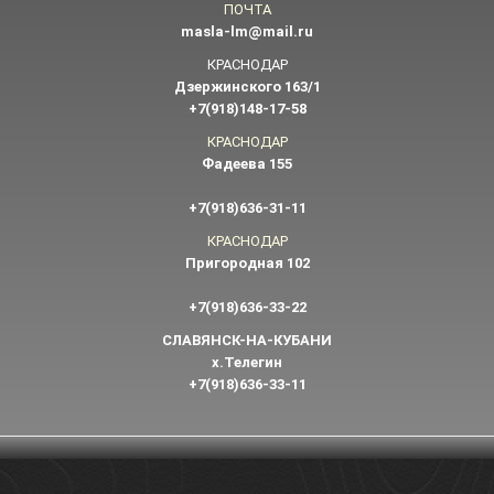
ПОЧТА
masla-lm@mail.ru
КРАСНОДАР
Дзержинского 163/1
+7(918)148-17-58
КРАСНОДАР
Фадеева 155
+7(918)636-31-11
КРАСНОДАР
Пригородная 102
+7(918)636-33-22
СЛАВЯНСК-НА-КУБАНИ
х.Телегин
+7(918)636-33-11